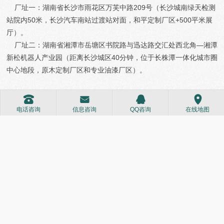
厂址一：湖南省长沙市雨花区万芙中路209号（长沙城南绿天检测
站院内50米，长沙汽车南站过渡站对面，和平定制厂区+500平米展
厅）。
厂址二：湖南省湘潭市岳塘区书院路与迅达路交汇处西北角—湘潭
新松机器人产业园（距离长沙城区40分钟，位于长株潭一体化城市圈
中心地段，原木定制厂区和专业油漆厂区）。
更多湖南全屋定制工厂案例实拍尽在本网，请持续关注我们。本文地
󰇯
󰄸
󰇇
󰅊
址：
http://www.hzmjiaju.com/cgal/aritcle316.html
电话咨询
信息咨询
QQ咨询
在线地图
上一篇：
长沙景荣华苑全屋定制家具案例！
下一篇：
长沙中建江山壹号原木实木案例！
厂址一：中国-湖南省长沙市雨花区万芙中路209号（长沙城南绿天检测
站院内50米，长沙汽车南站过渡站对面）
厂址二：中国-湖南省湘潭市岳塘区书院路与迅达路交汇处西北角—湘潭
新松机器人产业园
电话：0731-85413735 手机：177-7575-1210，135-4868-4880。
版权所有：长沙市雨花区惠之美家具经营部
ICP备案号:
湘ICP备2021004033号-1
公安备案号:
湘公网安备
43011102001459