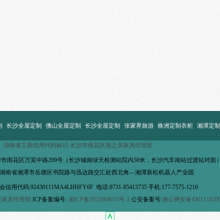
制
长沙全屋
定制
佛山全屋定制
长沙全屋定制
张家界旅游
株洲定制衣柜
湘潭定
湖南省工商信用代码标识-长沙市雨花区惠之美家具经营部
沙市雨花区万芙中路209号（长沙城南绿天检测站院内50米，长沙汽车南站过渡站对面
-湖南省湘潭市岳塘区书院路与迅达路交汇处西北角—湘潭新松机器人产业园
码:92430111MA4LHHFY6F 电话:0731-85413735 手机:177-7575-1210
美家具经营部
ICP备案编号:
湘ICP备2021004033号-1
公安备案号:
湘公网安备4301110200