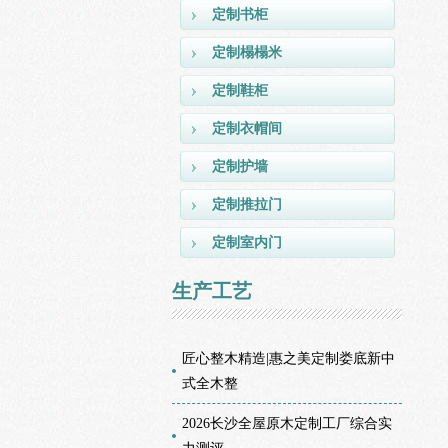
定制书柜
定制榻榻米
定制鞋柜
定制衣帽间
定制护墙
定制推拉门
定制室内门
生产工艺
匠心整木精造|惠之美定制娄底新中
式全木整
2026长沙全屋原木定制工厂综合实