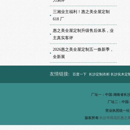
力测评
三湘业主福利！惠之美全屋定制
618 厂
惠之美全屋定制升级售后体系，业
主真实客评
2026惠之美全屋定制五一焕新季，
全新展
友情链接:
百度一下
长沙定制衣柜
长沙
实木定
厂址一：中国-湖南省长
厂址二：中国
营业执照统一社会信用代
版权所有:
长沙市雨花区惠之