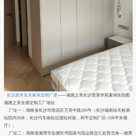
长沙原木实木家具定制厂家
——湘惠之美
长沙景荣华苑
案例实拍图
湘惠之美全屋定制工厂地址
厂址一：湖南省长沙市雨花区万芙中路209号（长沙城南绿天检测
站院内50米，长沙汽车南站过渡站对面，和平定制厂区+500平米展
厅）。
厂址二：湖南省湘潭市岳塘区书院路与迅达路交汇处西北角—湘潭