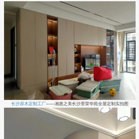
长沙原木定制工厂
——湘惠之美
长沙景荣华苑全屋定制
实拍图
1
2