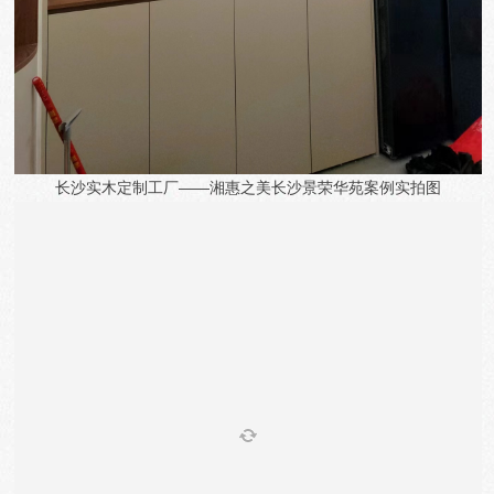
长沙实木定制工厂——湘惠之美
长沙景荣华苑
案例实拍图