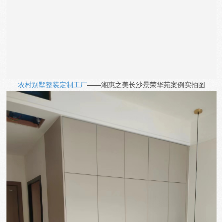
农村别墅整装定制工厂
——湘惠之美
长沙景荣华苑
案例实拍图